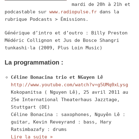
mardi de 20h à 21h et
podcastable sur
www.radiopulse.fr
dans la
rubrique Podcasts > Émissions.
Générique d’intro et d’outro : Billy Preston
Médéric Collignon et Jus de Bosce Shangri
tunkashi-la (2009, Plus Loin Music)
La programmation :
Céline Bonacina trio et NGuyen Lê
http://www.youtube.com/watch?v=g5UMq0xLysg
Kokopanitsa ( Nguyen Lê), 25 avril 2011 au
25e International Theaterhaus Jazztage,
Stuttgart (DE)
Céline Bonacina : saxophones, Nguyên Lê :
guitar, Kevin Reveyrand : bass, Hary
Ratsimbazafy : drums
Lire la suite »