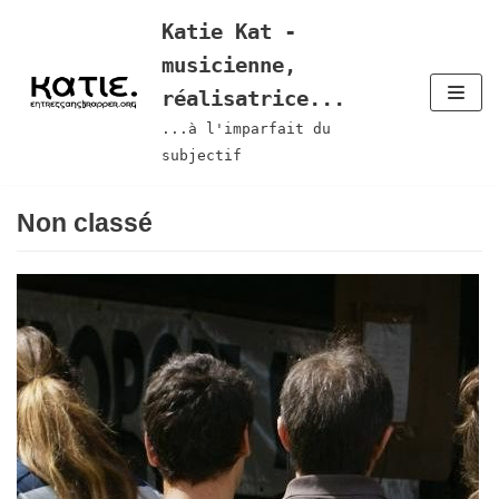
Aller
Katie Kat -
au
musicienne,
contenu
réalisatrice...
...à l'imparfait du
subjectif
Non classé